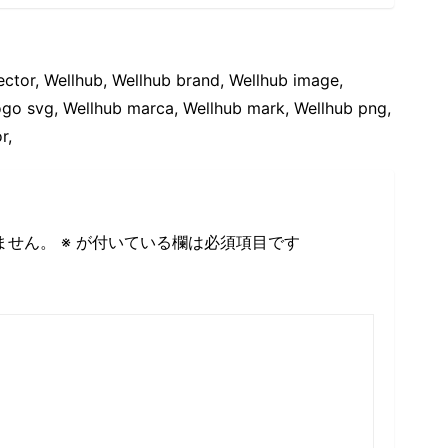
ector, Wellhub, Wellhub brand, Wellhub image,
ogo svg, Wellhub marca, Wellhub mark, Wellhub png,
r,
ません。
※
が付いている欄は必須項目です