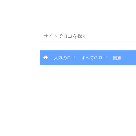
コ
ン
テ
ン
検
ツ
索
に
ス
人気のロゴ
すべてのロゴ
国旗
キ
ッ
プ