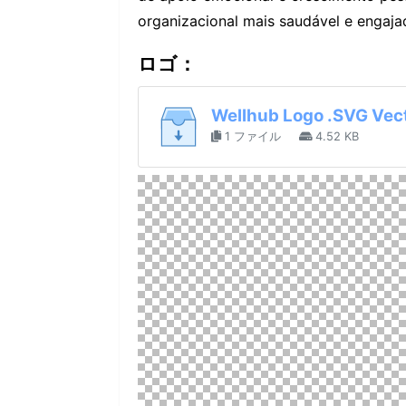
organizacional mais saudável e engaja
ロゴ：
Wellhub Logo .SVG Vec
1 ファイル
4.52 KB