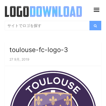
コ
ン
メ
テ
ニ
ン
検
検
ュ
索
ツ
索
ー
に
を
ス
開
toulouse-fc-logo-3
キ
く
ッ
27 9月, 2019
プ