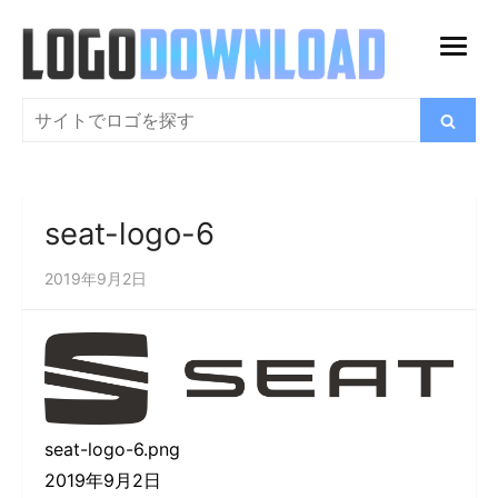
コ
ン
メ
テ
ニ
ン
検
検
ュ
索
ツ
索
ー
に
を
ス
開
seat-logo-6
キ
く
ッ
2019年9月2日
プ
seat-logo-6.png
2019年9月2日