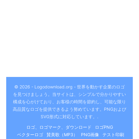
© 2026 - Logodownload.org - 世界を動かす企業のロゴ
を見つけましょう。当サイトは、シンプルで分かりやすい
German
構成を心がけており、お客様の時間を節約し、可能な限り
Hindi
高品質なロゴを提供できるよう努めています。PNGおよび
SVG形式に対応しています。.
Chinese
ロゴ、ロゴマーク、ダウンロード
ロゴPNG
Italian
ベクターロゴ
賛美歌（MP3）
PNG画像
テスト印刷
Arabic