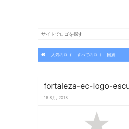
コ
ン
テ
ン
検
ツ
索
に
ス
人気のロゴ
すべてのロゴ
国旗
キ
ッ
プ
fortaleza-ec-logo-esc
16 8月, 2018