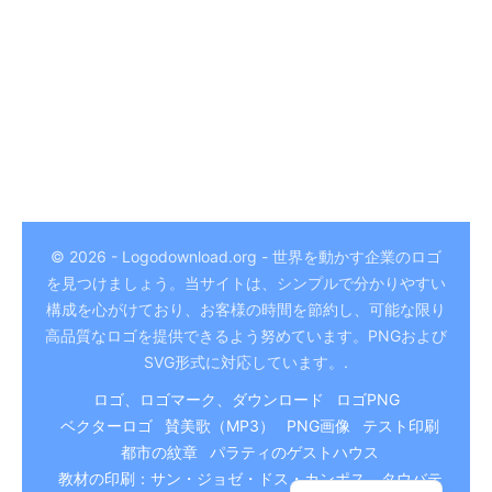
© 2026 - Logodownload.org - 世界を動かす企業のロゴ
を見つけましょう。当サイトは、シンプルで分かりやすい
German
構成を心がけており、お客様の時間を節約し、可能な限り
Hindi
高品質なロゴを提供できるよう努めています。PNGおよび
SVG形式に対応しています。.
Chinese
ロゴ、ロゴマーク、ダウンロード
ロゴPNG
Italian
ベクターロゴ
賛美歌（MP3）
PNG画像
テスト印刷
Arabic
都市の紋章
パラティのゲストハウス
Portuguese
教材の印刷：サン・ジョゼ・ドス・カンポス、タウバテ