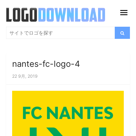
コ
ン
メ
テ
ニ
ン
検
検
ュ
索
ツ
索
ー
に
を
ス
開
nantes-fc-logo-4
キ
く
ッ
22 9月, 2019
プ