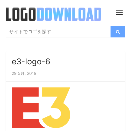
コ
ン
メ
テ
ニ
ン
検
検
ュ
索
ツ
索
ー
に
を
ス
開
e3-logo-6
キ
く
ッ
29 5月, 2019
プ