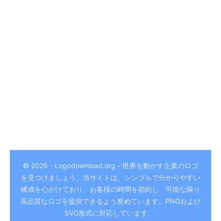
© 2026 - Logodownload.org - 世界を動かす企業のロゴ
を見つけましょう。当サイトは、シンプルで分かりやすい
German
構成を心がけており、お客様の時間を節約し、可能な限り
Hindi
高品質なロゴを提供できるよう努めています。PNGおよび
SVG形式に対応しています。.
Chinese