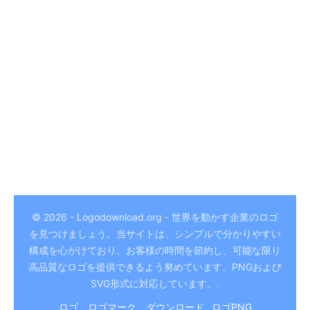
© 2026 - Logodownload.org - 世界を動かす企業のロゴ
を見つけましょう。当サイトは、シンプルで分かりやすい
German
構成を心がけており、お客様の時間を節約し、可能な限り
Hindi
高品質なロゴを提供できるよう努めています。PNGおよび
SVG形式に対応しています。.
Chinese
ロゴ、ロゴマーク、ダウンロード
ロゴPNG
Italian