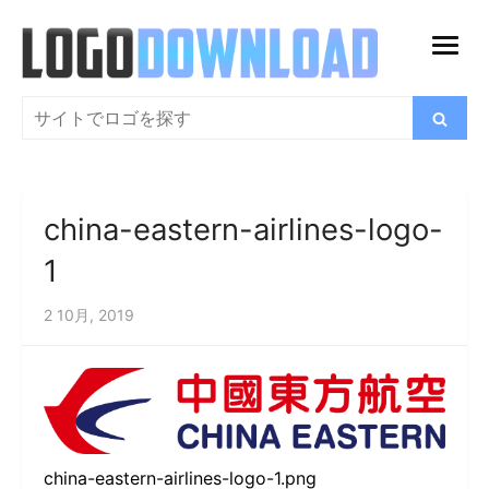
コ
ン
メ
テ
ニ
ン
検
検
ュ
索
ツ
索
ー
に
を
ス
開
china-eastern-airlines-logo-
キ
く
ッ
1
プ
2 10月, 2019
china-eastern-airlines-logo-1.png