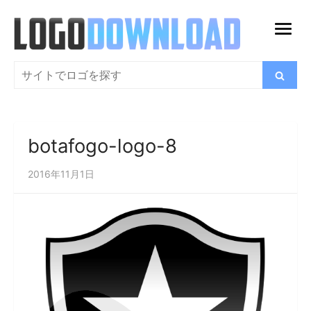
コ
ン
メ
テ
ニ
ン
検
検
ュ
索
ツ
索
ー
に
を
ス
開
botafogo-logo-8
キ
く
ッ
2016年11月1日
プ