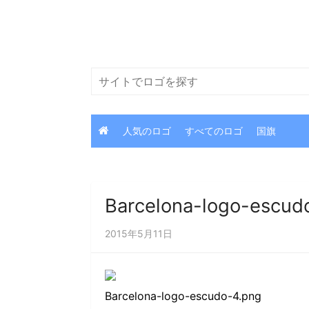
コ
ン
テ
ン
検
ツ
索
に
ス
人気のロゴ
すべてのロゴ
国旗
キ
ッ
プ
Barcelona-logo-escud
2015年5月11日
Barcelona-logo-escudo-4.png