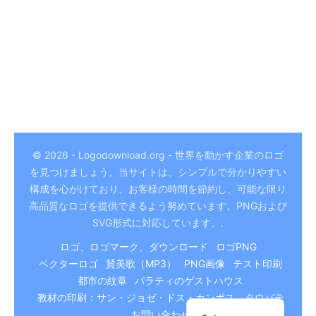
© 2026 - Logodownload.org - 世界を動かす企業のロゴ
を見つけましょう。当サイトは、シンプルで分かりやすい
German
構成を心がけており、お客様の時間を節約し、可能な限り
Hindi
高品質なロゴを提供できるよう努めています。PNGおよび
SVG形式に対応しています。.
Chinese
ロゴ、ロゴマーク、ダウンロード
ロゴPNG
Italian
ベクターロゴ
賛美歌（MP3）
PNG画像
テスト印刷
Arabic
都市の紋章
パラティのゲストハウス
Portuguese
教材の印刷：サン・ジョゼ・ドス・カンポス、タウバテ
お問い合わせ