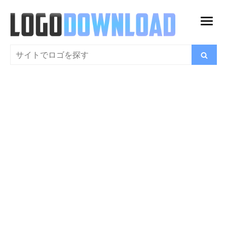
コ
ン
メ
テ
ニ
ン
検
検
ュ
索
ツ
索
ー
に
を
ス
開
キ
く
ッ
プ