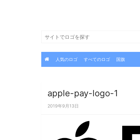
コ
ン
テ
ン
検
ツ
索
に
ス
人気のロゴ
すべてのロゴ
国旗
キ
ッ
プ
apple-pay-logo-1
2019年9月13日