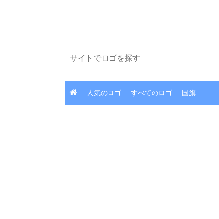
コ
ン
テ
ン
検
ツ
索
に
ス
人気のロゴ
すべてのロゴ
国旗
キ
ッ
プ