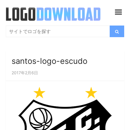
コ
ン
メ
テ
ニ
ン
検
検
ュ
索
ツ
索
ー
に
を
ス
開
santos-logo-escudo
キ
く
ッ
2017年2月6日
プ