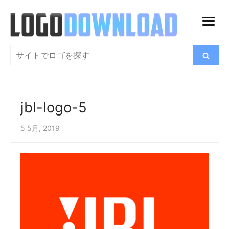
コ
ン
メ
テ
ニ
ン
検
検
ュ
索
ツ
索
ー
に
を
ス
開
jbl-logo-5
キ
く
ッ
5 5月, 2019
プ