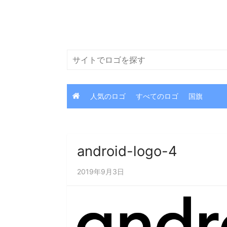
コ
ン
テ
ン
検
ツ
索
に
ス
人気のロゴ
すべてのロゴ
国旗
キ
ッ
プ
android-logo-4
2019年9月3日