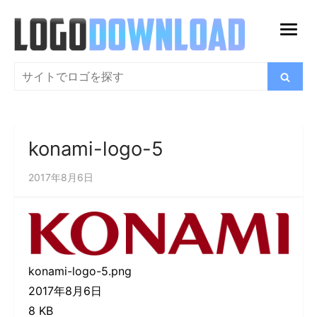
コ
ン
メ
テ
ニ
ン
検
検
ュ
索
ツ
索
ー
に
を
ス
開
konami-logo-5
キ
く
ッ
2017年8月6日
プ
konami-logo-5.png
2017年8月6日
8 KB