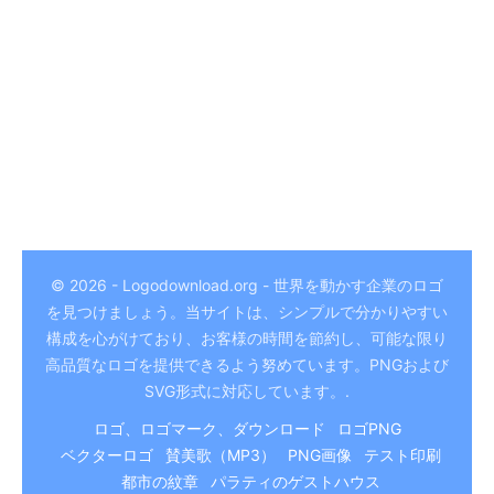
© 2026 - Logodownload.org - 世界を動かす企業のロゴ
を見つけましょう。当サイトは、シンプルで分かりやすい
German
構成を心がけており、お客様の時間を節約し、可能な限り
Hindi
高品質なロゴを提供できるよう努めています。PNGおよび
SVG形式に対応しています。.
Chinese
ロゴ、ロゴマーク、ダウンロード
ロゴPNG
Italian
ベクターロゴ
賛美歌（MP3）
PNG画像
テスト印刷
Arabic
都市の紋章
パラティのゲストハウス