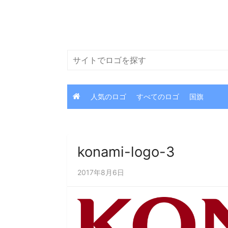
コ
ン
テ
ン
検
ツ
索
に
ス
人気のロゴ
すべてのロゴ
国旗
キ
ッ
プ
konami-logo-3
2017年8月6日